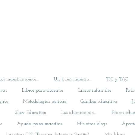
Los maestros somos...
Un buen maestro...
TIC y TAC
ivas
Libros para docentes
Libros infantiles
Pala
tros
Metodologías activas
Cambio educativo
J
Slow Education
Los alumnos son...
Frases educ
os
Ayuda para maestros
Mis otros blogs
Apari
Las otras TIC (Ternura, Interés y Cariño)
Mis libros