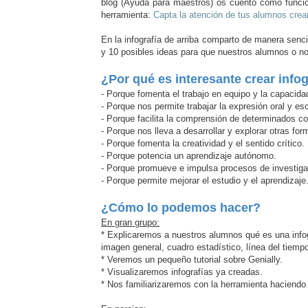
blog (Ayuda para maestros) os cuento cómo funci
herramienta:
Capta la atención de tus alumnos crea
En la infografía de arriba comparto de manera sencil
y 10 posibles ideas para que nuestros alumnos o no
¿Por qué es interesante crear inf
- Porque fomenta el trabajo en equipo y la capacida
- Porque nos permite t
rabajar la expresión oral y esc
- Porque facilita la comprensión de determinados co
- Porque nos lleva a desarrollar y explorar otras fo
- Porque fomenta la creatividad y el sentido crítico.
- Porque potencia un aprendizaje autónomo.
- Porque promueve e impulsa procesos de investiga
- Porque permite mejorar el estudio y el aprendizaje
¿Cómo lo podemos hacer?
En gran grupo:
* Explicaremos a nuestros alumnos qué es una infogr
imagen general, cuadro estadístico, línea del tiempo
* Veremos un pequeño tutorial sobre Genially.
* Visualizaremos infografías ya creadas.
* Nos familiarizaremos con la herramienta haciendo