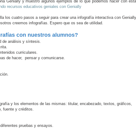
ona Genially y muestro algunos ejemplos de lo que podemos hacer con est
ndo recursos educativos geniales con Genially
la los cuatro pasos a seguir para crear una infografía interactiva con Geniall
sotros creemos infografías. Espero que os sea de utilidad.
ografías con nuestros alumnos?
d de análisis y síntesis.
rita.
ntenidos curriculares.
rmas de hacer,
pensar y comunicarse.
ción.
.
afía y los elementos de las mismas: titular, encabezado, textos, gráficos,
, fuente y créditos.
 diferentes pruebas y ensayos.