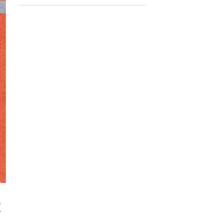
s
a
o