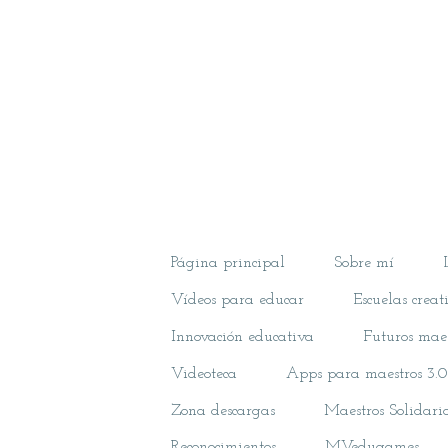
Página principal
Sobre mí
Vídeos para educar
Escuelas creat
Innovación educativa
Futuros maes
Videoteca
Apps para maestros 3.0
Zona descargas
Maestros Solidari
Reconocimientos
MVedugames