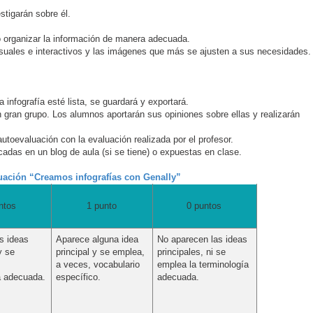
stigarán sobre él.
 organizar la información de manera adecuada.
, visuales e interactivos y las imágenes que más se ajusten a sus necesidades
 infografía esté lista, se guardará y exportará.
n gran grupo. Los alumnos aportarán sus opiniones sobre ellas y realizarán
autoevaluación con la evaluación realizada por el profesor.
cadas en un blog de aula (si se tiene) o expuestas en clase.
uación “Creamos infografías con Genally”
ntos
1 punto
0 puntos
s ideas
Aparece alguna idea
No aparecen las ideas
y se
principal y se emplea,
principales, ni se
a veces, vocabulario
emplea la terminología
a adecuada.
específico.
adecuada.